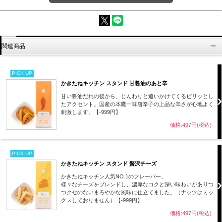
関連商品
PICK UP
かきたねキッチン スタンド 甘醤油のあと辛
甘い醤油だれの後から、じんわりと追いかけてくるピリッとし
たアクセント。国産の本鷹一味唐辛子の上品な辛さが心地よく
刺激します。【-999円】
価格:497円(税込)
PICK UP
かきたねキッチン スタンド 贅沢チーズ
かきたねキッチン人気NO.1のフレーバー。
様々なチーズをブレンドし、濃厚なコクと深い味わいがありつ
つクセのないまろやかな風味に仕立てました。（ナッツはミッ
クスしておりません）【-999円】
価格:497円(税込)