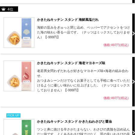
4位
かきたねキッチン スタンド 海鮮風塩だれ
海鮮の旨みをぎゅっと閉じ込め、ペッパーでアクセントをつけ
た海の味わい香る一品です。（ナッツはミックスしておりませ
ん）【-999円】
価格:497円(税込)
かきたねキッチン スタンド 海老マヨネーズ味
老若男女問わずだれもが好きなマヨネーズ味×海老の組み合わ
せ。
おつまみシーンだけでなくお菓子としても手軽に食べていただ
けるように優しい味わいに仕上げました。（ナッツはミックス
しておりません）【-999円】
価格:497円(税込)
PICK UP
かきたねキッチン スタンド かきたねわさびと醤油
ツンと鼻に抜ける辛さがたまらない、わさびの真髄を詰め込ん
だ一袋です。よくあるわさび味ではなく、質の良いわさびの辛