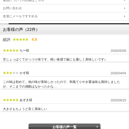
返品についての詳細はこちら
お問い合わせ
友達にメールですすめる
お客様の声（22件）
総評:
4.9
ちー様
2026/05/06
甘じょっぱくてがっつり味です。軽い食感で歯にも優しく美味しいです♪
かず様
2026/04/04
この味は初めて。他の味が美味しかったので、和風てりやき醤油味も期待しました
が、そこまでの感動はなかったかな…
あずき様
2025/06/25
大きさもちょうど良く美味しい
お客様の声一覧