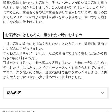
濃厚な旨味を持つたまり醤油と、香りのバランスが良い濃口醤油を組み
合わせ、味に深みを出しました。2つの醤油だけでは出せないコクを付
与するため、醤油もろみや粉末醤油も併せて使用しています。控えめに
加えたマヨネーズの程よい酸味が後味をすっきりさせ、食べやすく飽き
のこない味に仕上げました。
お茶請けにはもちろん、癒されたい時におすすめ
「甘い醤油の旨みのある味を作りたい」という思いで、数種類の醤油を
用い配合にこだわりました。
つくねのたれをイメージした、ただの醤油味ではなく噛むほど広がる奥
行きのある味わいです。
醤油だけでは足りない味の深みを表現するため、砂糖の一部にざらめを
使用したり、はちみつ、オイスターソースなどを組み合わせています。
マヨネーズを控えめに加え、適度な酸味で後味をすっきりとさせ、子供
から大人まで食べやすい少し甘めの味に仕上げました。
商品内容