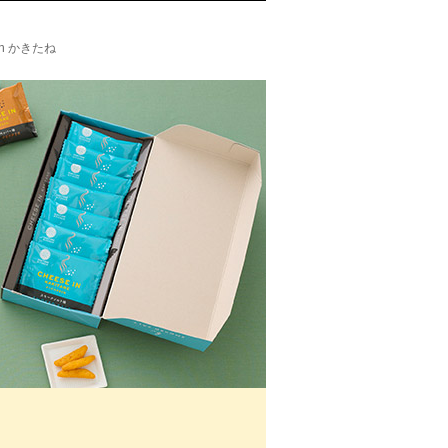
in かきたね