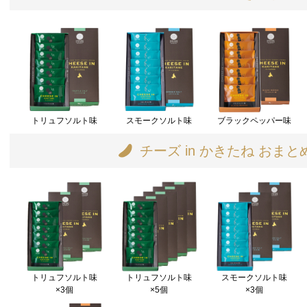
トリュフソルト味
スモークソルト味
ブラックペッパー味
チーズ in かきたね おま
トリュフソルト味
トリュフソルト味
スモークソルト味
×3個
×5個
×3個