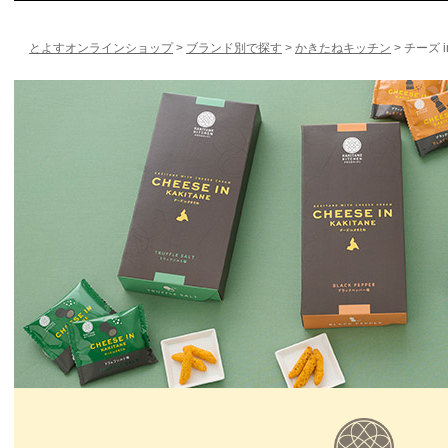
とよすオンラインショップ
>
ブランド別で探す
>
かきたねキッチン
> チーズ 