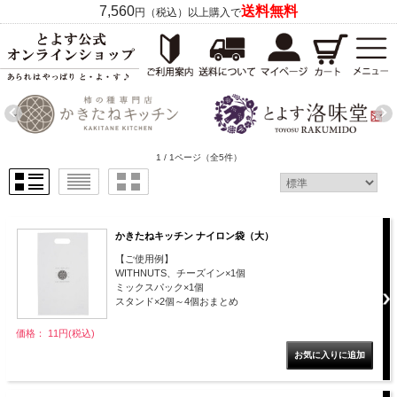
7,560
送料無料
円（税込）以上購入で
1 / 1ページ
（全5件）
かきたねキッチン ナイロン袋（大）
【ご使用例】
WITHNUTS、チーズイン×1個
ミックスパック×1個
スタンド×2個～4個おまとめ
価格： 11円(税込)