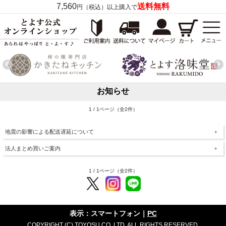
7,560
送料無料
円（税込）以上購入で
お知らせ
1 / 1ページ（全2件）
地震の影響による配送遅延について
法人まとめ買いご案内
1 / 1ページ（全2件）
表示：スマートフォン｜
PC
COPYRIGHT (C) TOYOSU CO.,LTD. ALL RIGHTS RESERVED.