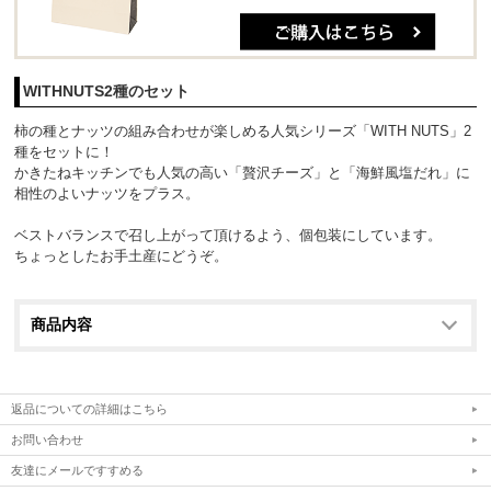
WITHNUTS2種のセット
柿の種とナッツの組み合わせが楽しめる人気シリーズ「WITH NUTS」2
種をセットに！
かきたねキッチンでも人気の高い「贅沢チーズ」と「海鮮風塩だれ」に
相性のよいナッツをプラス。
ベストバランスで召し上がって頂けるよう、個包装にしています。
ちょっとしたお手土産にどうぞ。
商品内容
返品についての詳細はこちら
お問い合わせ
友達にメールですすめる