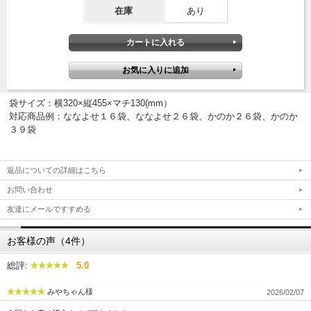
在庫
あり
袋サイズ：横320×縦455×マチ130(mm）
対応商品例：ななよせ１６袋、ななよせ２６袋、かのか２６袋、かのか
３９袋
返品についての詳細はこちら
お問い合わせ
友達にメールですすめる
お客様の声（4件）
総評:
5.0
みやちゃん様
2026/02/07