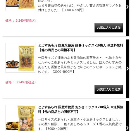
商品です。
たまり醤油味のあられに、やさしい甘さの粗糖ザラメをお
付けしました。【3000-4999円】
価格： 3,240円(税込)
とよすあられ 国産米使用 細巻ミックス×10袋入 ※送料無料
【他の商品との同梱不可】
一口サイズで甘味のある醤油味の海苔巻きと、七味をきか
せたやっこ型あられをミックスしました。ほんのり甘みの
あるだし醤油と風味豊かな七味とのコンビネーションが絶
妙です。【3000-4999円】
価格： 3,240円(税込)
とよすあられ 国産米使用 おかきミックス×10袋入 ※送料無
料【他の商品との同梱不可】
一口サイズのあられ・豆菓子・小魚をミックスしました。
その数９種類。 色々楽しめるシリーズ１番の人気商品で
す。【3000-4999円】