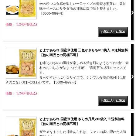
米の粒つぶ食感が楽しい一口サイズの薄焼き煎餅に、醤油
味をベースにサラダ油の甘味に塩で味を整えました。
【3000-4999円】
価格： 3,240円(税込)
とよすあられ 国産米使用 三色かきもち×10袋入 ※送料無料
【他の商品との同梱不可】
お米そのものの風味が楽しめる焼き餅のような“白生地”、素
材のおいしさが詰まった“海老”、“青海苔”の3種ミックスで
す。
食べやすい小ぶりなサイズで、シンプルな塩の味付けは飽
きのこない素朴な味わいです。【3000-4999円】
価格： 3,240円(税込)
とよすあられ 国産米使用 ざらめ丹尺×10袋入 ※送料無料
【他の商品との同梱不可】
ザラメをまぶした甘味あられは、ファンの多い隠れた人気