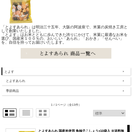
「とよすあられ」は明治三十五年、大阪の阿波座で、米菓の炭焼き工房と
して創業いたしました。
「とよす」はお米とともに歩んできた誇りにかけて、米菓に最適なお米を
選び、国産米１００％の、おいしい「あられ」「おかき」「せんべい」
を、自信を持ってお届けいたします。
とよす
とよすあられ
季節商品
1 / 1ページ
（全13件）
とよすあられ 国産米使用 角柚子こしょう×10袋入 ※送料無