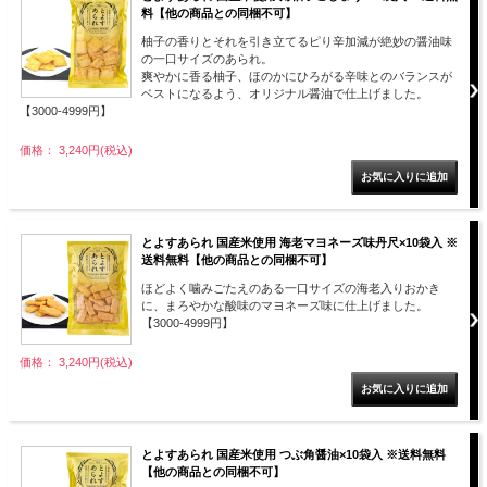
料【他の商品との同梱不可】
柚子の香りとそれを引き立てるピり辛加減が絶妙の醤油味
の一口サイズのあられ。
爽やかに香る柚子、ほのかにひろがる辛味とのバランスが
ベストになるよう、オリジナル醤油で仕上げました。
【3000-4999円】
価格： 3,240円(税込)
とよすあられ 国産米使用 海老マヨネーズ味丹尺×10袋入 ※
送料無料【他の商品との同梱不可】
ほどよく噛みごたえのある一口サイズの海老入りおかき
に、まろやかな酸味のマヨネーズ味に仕上げました。
【3000-4999円】
価格： 3,240円(税込)
とよすあられ 国産米使用 つぶ角醤油×10袋入 ※送料無料
【他の商品との同梱不可】