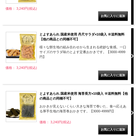
価格： 3,240円(税込)
とよすあられ 国産米使用 丹尺サラダ×10袋入 ※送料無料
【他の商品との同梱不可】
様々な餅生地の組み合わせから生まれる絶妙な食感。一口
サイズのサラダ味のとよす定番おかきです。【3000-4999
円】
価格： 3,240円(税込)
とよすあられ 国産米使用 海苔長方×10袋入 ※送料無料【他
の商品との同梱不可】
おかきが見えないくらい大きな海苔で巻いた、食べ応えあ
る厚手生地の海苔巻おかきです。【3000-4999円】
価格： 3,240円(税込)