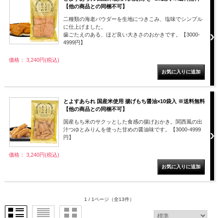
【他の商品との同梱不可】
二種類の海老パウダーを生地につきこみ、塩味でシンプル
に仕上げました。
歯ごたえのある、ほど良い大きさのおかきです。【3000-
4999円】
価格： 3,240円(税込)
とよすあられ 国産米使用 揚げもち醤油×10袋入 ※送料無料
【他の商品との同梱不可】
国産もち米のサクッとした食感の揚げおかき。関西風の出
汁つゆとみりんを使った甘めの醤油味です。【3000-4999
円】
価格： 3,240円(税込)
1 / 1ページ
（全13件）