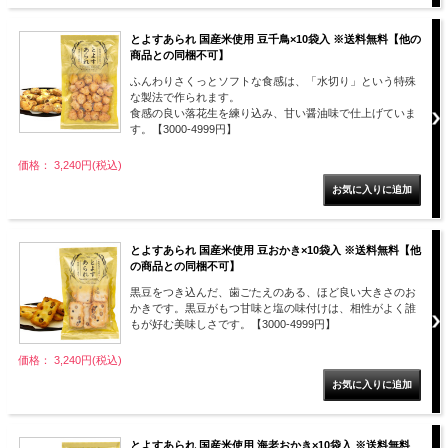
とよすあられ 国産米使用 豆千鳥×10袋入 ※送料無料【他の
商品との同梱不可】
ふんわりさくっとソフトな食感は、「水切り」という特殊
な製法で作られます。
食感の良い落花生を練り込み、甘い醤油味で仕上げていま
す。【3000-4999円】
価格： 3,240円(税込)
とよすあられ 国産米使用 豆おかき×10袋入 ※送料無料【他
の商品との同梱不可】
黒豆をつき込んだ、歯ごたえのある、ほど良い大きさのお
かきです。黒豆がもつ甘味と塩の味付けは、相性がよく誰
もが好む美味しさです。【3000-4999円】
価格： 3,240円(税込)
とよすあられ 国産米使用 海老おかき×10袋入 ※送料無料