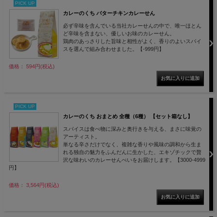
PICK UP
カレーのくち バターチキンカレーせん
必ず辛味を含んでいる当社カレーせんの中で、唯一ほとん
ど辛味を含まない、優しいお味のカレーせん。
鶏肉のあっさりした旨味と相性がよく、香りのよいスパイ
スを選んで組み合わせました。【-999円】
価格： 594円(税込)
PICK UP
カレーのくち おまとめ 全種（6種） 【セット箱なし】
スパイスは食べ物に深みと奥行きを与える、まさに味覚の
アーティスト。
単なる辛さだけでなく、複雑な香りや風味の調和から生ま
れる独自の魅力をふんだんに生かした、エキゾチックで贅
沢な味わいのカレーせんべいをお届けします。【3000-4999
円】
価格： 3,564円(税込)