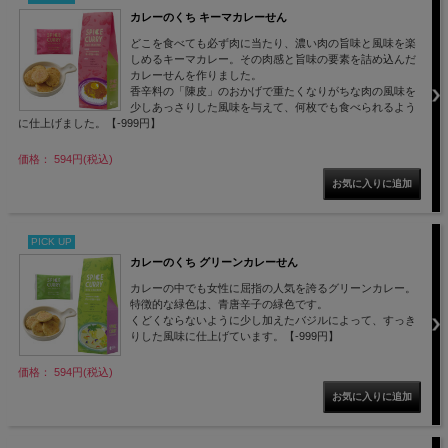
カレーのくち キーマカレーせん
どこを食べても必ず肉に当たり、濃い肉の旨味と風味を楽
しめるキーマカレー。その肉感と旨味の要素を詰め込んだ
カレーせんを作りました。
香辛料の「陳皮」のおかげで重たくなりがちな肉の風味を
少しあっさりした風味を与えて、何枚でも食べられるよう
に仕上げました。【-999円】
価格： 594円(税込)
PICK UP
カレーのくち グリーンカレーせん
カレーの中でも女性に屈指の人気を誇るグリーンカレー。
特徴的な緑色は、青唐辛子の緑色です。
くどくならないように少し加えたバジルによって、すっき
りした風味に仕上げています。【-999円】
価格： 594円(税込)