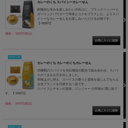
カレーのくち スパイシーカレーせん
刺激的な辛みを楽しみたい方向けに、ブラックペッパーと
ガーリックパウダーで辛味とコクをプラスした、よりスパ
イシーなカレーせんをお楽しみいただけるお味です。
【-999円】
価格： 594円(税込)
PICK UP
カレーのくち カレーのくちカレーせん
15種類のスパイスを当社独自の配合で組み合わせ、スパイ
スのうまみを引き出しました。
辛味は少し抑え、スパイスの香りと旨味を楽しんでもらえ
る当ブランドを代表する一品です。
スパイスとチキンの旨味、ジンジャー の辛味が 隠し味で
す。【-999円】
価格： 594円(税込)
PICK UP