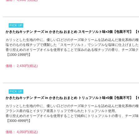
PICK UP
かきたねキッチン チーズ in かきたね おまとめ スモークソルト味×3個【包装不可】 
カリッとした生地の中に、優しい口どけのチーズ味クリームを詰め込んだ進化系柿の種、
塩そのものを桜チップで燻製した「スモークソルト」でシンプルな塩味に仕上げました
香り控えめのオリーブオイルを使用することで深みのある桜チップの香り、チーズ味ク
【1000-1999円】
価格： 2,430円(税込)
PICK UP
かきたねキッチン チーズ in かきたね おまとめ トリュフソルト味×5個【包装不可】 
カリッとした生地の中に、優しい口どけのチーズ味クリームを詰め込んだ進化系柿の種、
フランス産の塩とイタリア産黒トリュフで作られたトリュフソルト使用。
香り控えめのオリーブオイルを使用することで純粋にトリュフソルトの香り、チーズ味
【3000-4999円】
価格： 4,050円(税込)