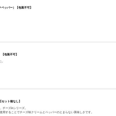
ックペッパー）【包装不可】
ー）【包装不可】
た。
 【セット箱なし】
チーズinシリーズ。
使用することでチーズ味クリームとペッパーのとまらない美味しさです。