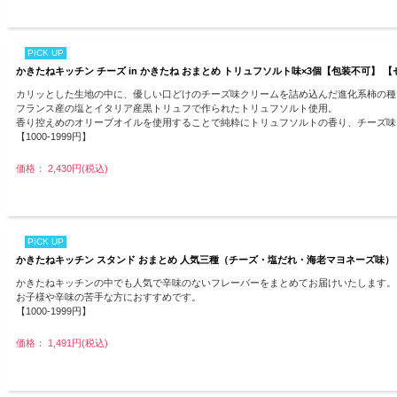
PICK UP
かきたねキッチン チーズ in かきたね おまとめ トリュフソルト味×3個【包装不可】 
カリッとした生地の中に、優しい口どけのチーズ味クリームを詰め込んだ進化系柿の種、
フランス産の塩とイタリア産黒トリュフで作られたトリュフソルト使用。
香り控えめのオリーブオイルを使用することで純粋にトリュフソルトの香り、チーズ味
【1000-1999円】
価格： 2,430円(税込)
PICK UP
かきたねキッチン スタンド おまとめ 人気三種（チーズ・塩だれ・海老マヨネーズ味）
かきたねキッチンの中でも人気で辛味のないフレーバーをまとめてお届けいたします。
お子様や辛味の苦手な方におすすめです。
【1000-1999円】
価格： 1,491円(税込)