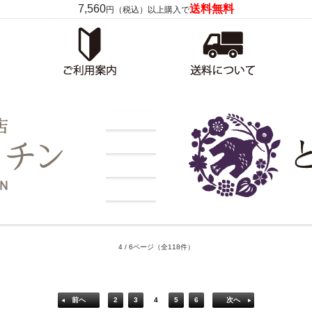
7,560
送料無料
円（税込）以上購入で
4 / 6ページ
（全118件）
前へ
2
3
4
5
6
次へ