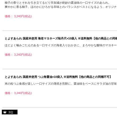
柚子の香りとそれを引き立てるピり辛加減が絶妙の醤油味の一口サイズのあられ。
爽やかに香る柚子、ほのかにひろがる辛味とのバランスがベストになるよう、オリジナル醤
価格： 3,240円(税込)
とよすあられ 国産米使用 海老マヨネーズ味丹尺×10袋入 ※送料無料【他の商品との同
ほどよく噛みごたえのある一口サイズの海老入りおかきに、まろやかな酸味のマヨネーズ味に
価格： 3,240円(税込)
とよすあられ 国産米使用 つぶ角醤油×10袋入 ※送料無料【他の商品との同梱不可】
米の粒つぶ食感が楽しい一口サイズの薄焼き煎餅に、醤油味をベースにサラダ油の甘味に塩
価格： 3,240円(税込)
3位