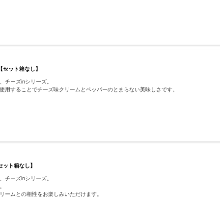
 【セット箱なし】
チーズinシリーズ。
使用することでチーズ味クリームとペッパーのとまらない美味しさです。
【セット箱なし】
チーズinシリーズ。
。
リームとの相性をお楽しみいただけます。