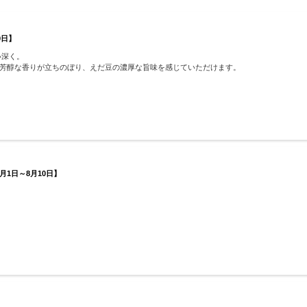
9日】
い深く。
芳醇な香りが立ちのぼり、えだ豆の濃厚な旨味を感じていただけます。
月1日～8月10日】
】