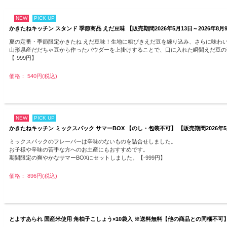
NEW
PICK UP
かきたねキッチン スタンド 季節商品 えだ豆味 【販売期間2026年5月13日～2026年8月
夏の定番・季節限定かきたね えだ豆味！生地に粗びきえだ豆を練り込み、さらに味わ
山形県産だだちゃ豆から作ったパウダーを上掛けすることで、口に入れた瞬間えだ豆の
【-999円】
価格： 540円(税込)
NEW
PICK UP
かきたねキッチン ミックスパック サマーBOX 【のし・包装不可】 【販売期間2026年5
ミックスパックのフレーバーは辛味のないものを詰合せしました。
お子様や辛味の苦手な方へのお土産にもおすすめです。
期間限定の爽やかなサマーBOXにセットしました。【-999円】
価格： 896円(税込)
とよすあられ 国産米使用 角柚子こしょう×10袋入 ※送料無料【他の商品との同梱不可