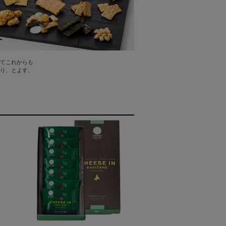
てこれからも
り、とよす。