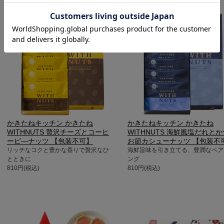
かきたねキッチン かきたね
かきたねキッチン かきたね
WITHNUTS 贅沢チーズとコーヒ
WITHNUTS 海鮮風塩だれとか
ーピ―ナッツ 【包装不可】
お節カシューナッツ 【包装不
リッチなコクと豊かな香りで贅沢なひ
海鮮旨味を引き立てる、豊潤なペア
とときに
ング
810円(税込)
810円(税込)