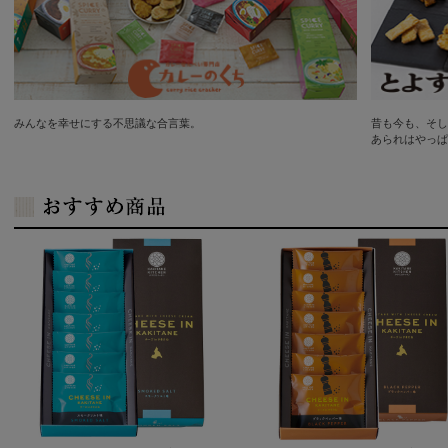
みんなを幸せにする不思議な合言葉。
昔も今も、そし
あられはやっぱ