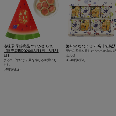
洛味堂 季節商品 すいかあられ
洛味堂 ななよせ 26袋【包装
【販売期間2026年6月1日～8月31
豊かな四季を映した ななつの味の
日】
合わせ
まるで「すいか」夏を感じる可愛いあ
3,240円(税込)
られ
648円(税込)