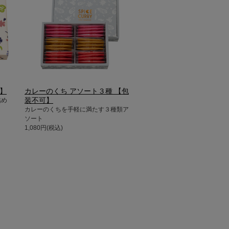
済】
カレーのくち アソート３種 【包
装不可】
詰め
カレーのくちを手軽に満たす３種類ア
ソート
1,080円(税込)