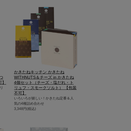
かきたねキッチン かきたね
つ
WITHNUTS＆チーズ in かきたね
可】
4個セット（チーズ・塩だれ・ト
リュフ・スモークソルト） 【包装
リ
不可】
いろいろが嬉しい！かきたね定番＆人
気の4種詰め合わせ
3,348円(税込)