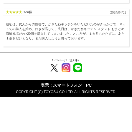
zen様
2024/04/01
最初は、友人からの贈答で、かきたねキッチンをいただいたのがきっかけで、ネッ
トでの購入を始め、好きが高じて、先日は、かきたねキッチン スタンド おまとめ
海鮮風塩だれ×20個を購入してしまいました。ところが、１カ月もたたずに、あと
１個をだけとなり、また購入しようと思っております。
1 / 1ページ（全2件）
表示：スマートフォン｜
PC
COPYRIGHT (C) TOYOSU CO.,LTD. ALL RIGHTS RESERVED.