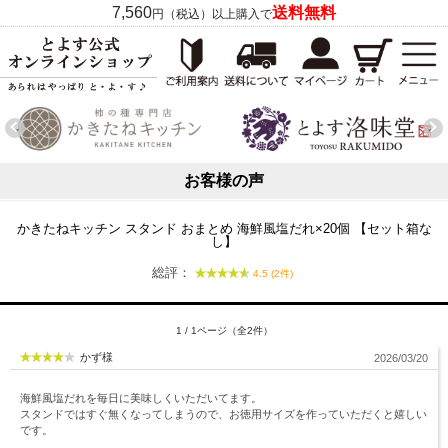
7,560
送料無料
円（税込）以上購入で
お客様の声
かきたねキッチン スタンド おまとめ 海鮮風塩だれ×20個 【セット箱な
し】
総評：
4.5 (2件)
1 / 1ページ（全2件）
かず様
2026/03/20
海鮮風塩だれを毎日に美味しくいただいてます。
スタンドではすぐ無くなってしまうので、お徳用サイズを作っていただくと嬉しい
です。