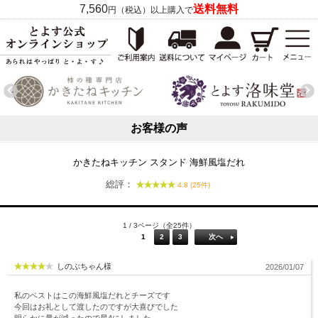
7,560
送料無料
円（税込）以上購入で
お客様の声
かきたねキッチン スタンド 海鮮風塩だれ
総評：
4.8 (25件)
1 / 3ページ（全25件）
1
2
3
次へ
しのぶちゃん様
2026/01/07
私のベストはこの海鮮風塩だれとチーズです
今回はお礼として渡したのですが大喜びでした