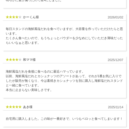
明らかに量が減ったので星4にしました
かーくん様
2026/01/02
毎日スタンドの海鮮風塩だれを食べていますが、大容量を作っていただけたらと思
います。
たくさん食べたいので、もうちょっとパウダーを少なめにしていただき薄味だった
らいいなぁと思います。
和ママ様
2025/12/07
海鮮風塩だれを食後に食べるのに最近ハマっています。
以前、海鮮風塩だれとカシュナッツのアソートがあって、それが1番お気に入りで
したが販売が無くなり、今は素焼きカシュナッツを別に購入し海鮮塩だれスタンド
と一緒に食べています。
本当に止まらない美味しさです。
あき様
2025/11/14
自宅用に購入しました。この味が一番好きで、いつもペロッと食べてしまいます！