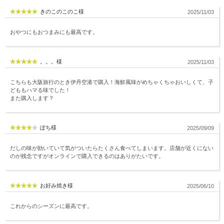
きのこのこのこ様
2025/11/03
おやつにもおつまみにも最高です。
。。。様
2025/11/03
こちらも大阪旅行のとき伊丹空港で購入！海鮮風味がめちゃくちゃおいしくて、子
どももハマる味でした！
また購入します？
ぽち様
2025/09/09
だしの味が効いていて気がついたらたくさん食べてしまいます。店舗が近くにない
のが残念ですがオンラインで購入できるのはありがたいです。
お好み焼き様
2025/06/10
これからのシーズンに最高です。